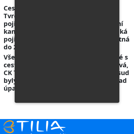
Cestovní kancelář TILIA - Ludmila
Tvrdoňová má sjednáno řádné
pojištění pro případ úpadku cestovní
kanceláře u Pojišťovny Generali Česká
pojišťovna. Současná pojistka je platná
do 28. 1. 2026.
Všechny smlouvy o zájezdu uzavřené s
cestovní kanceláří Ludmila Tvrdoňová,
CK Tilia kdykoliv od roku 2001 doposud
byly a jsou řádně pojištěny pro případ
úpadku cestovní kanceláře.