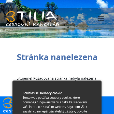
Stránka nanelezena
Litujeme! Požadovaná stránka nebyla nalezena!
Souhlas se soubory cookie
Tento web používá soubory cookie, které
pomáhají fungování webu a také ke sledování
vaší interakce s naším webem. Abychom však
zajistili co nejlepší uživatelský zážitek, povolte