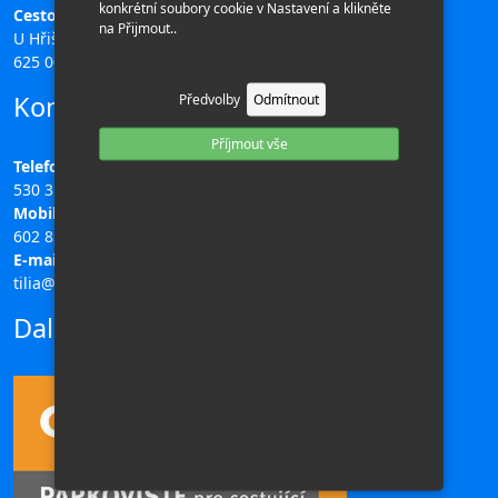
konkrétní soubory cookie v Nastavení a klikněte
Cestovní kancelář TILIA
na Přijmout..
U Hřiště 196/11,
625 00 Brno
Kontakty
Předvolby
Odmítnout
Příjmout vše
Telefon:
530 311 708
Mobil:
602 851 313
E-mail:
tilia@ck-tilia.cz
Další odkazy