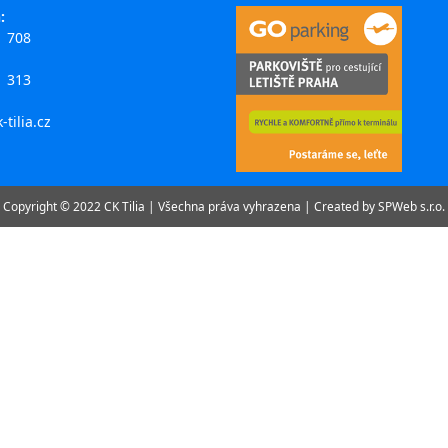
:
1 708
1 313
-tilia.cz
Copyright © 2022 CK Tilia | Všechna práva vyhrazena | Created by
SPWeb s.r.o.