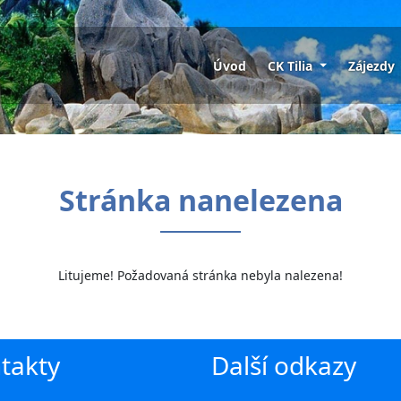
Úvod
CK Tilia
Zájezdy
Stránka nanelezena
Litujeme! Požadovaná stránka nebyla nalezena!
takty
Další odkazy