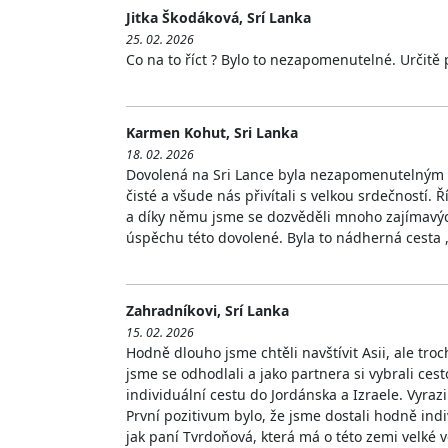
Jitka Škodáková, Srí Lanka
25. 02. 2026
Co na to říct ? Bylo to nezapomenutelné. Určitě 
Karmen Kohut, Sri Lanka
18. 02. 2026
Dovolená na Sri Lance byla nezapomenutelným zá
čisté a všude nás přivítali s velkou srdečností.
a díky němu jsme se dozvěděli mnoho zajímavýc
úspěchu této dovolené. Byla to nádherná cesta
Zahradníkovi, Srí Lanka
15. 02. 2026
Hodně dlouho jsme chtěli navštívit Asii, ale tro
jsme se odhodlali a jako partnera si vybrali ces
individuální cestu do Jordánska a Izraele. Vyra
První pozitivum bylo, že jsme dostali hodně ind
jak paní Tvrdoňová, která má o této zemi velké 