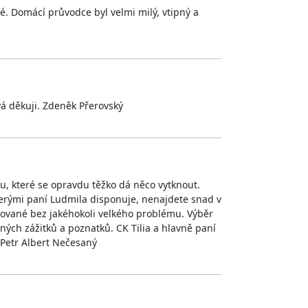
né. Domácí průvodce byl velmi milý, vtipný a
á děkuji. Zdeněk Přerovský
, které se opravdu těžko dá něco vytknout.
terými paní Ludmila disponuje, nenajdete snad v
izované bez jakéhokoli velkého problému. Výběr
ných zážitků a poznatků. CK Tilia a hlavně paní
. Petr Albert Nečesaný