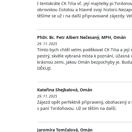
I tentokráte CK Tilia vč. její majitelky pi.Tv
obrovskou čistotou a hlavně svoji historii.Neza
těšíme se už i na další připravované zájezdy. Vel
PhDr. Bc. Petr Albert Nečesaný, MPH, Omán
29. 11. 2025
Tímto bych chtěl velmi poděkovat CK Tilia a jej
pestrý, skvěle vybraná místa k poznání, úžasn
krásnou zemi, jakou Omán bezpochyby je. Budu s
DĚKUJI.
Kateřina Shejbalová, Omán
29. 11. 2025
Zájezd opět perfektně připravený, obohacený o s
s paní Tvrdoňovou. Už se těším na další.
Jaromíra Tomčalová, Omán