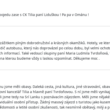
pojedu zase s CK Tilia paní Liduškou ! Pa pa v Ománu !
žitkem plným dobrodružství a krásných okamžiků. Hotely, ve který
 Řídič autobusu, který nás doprovázel po celou dobu, byl velmi ochot
h informací. Také vedoucí skupiny paní Maria Ludmila Tvrdoňová,
 ,na kterou budeme vždy s laskou vzpomínat. Děkujeme moc .
chu jsme měli obavy. Daleká cesta, jiná kultura, jiné stravování, ob
tovní kancelář Tilia a hlavně paní Tvrdoňovou. S ní jsme měli vynik
zili jsme tedy na Srí Lanku s poznávacím zájezdem. Měli jsme nějaké
ividuální osobní přístup. Žádný masový zájezd s turistou jako kus
vědomosti a letité osobní zkušenosti, tak nesmírně obětavý, milý a