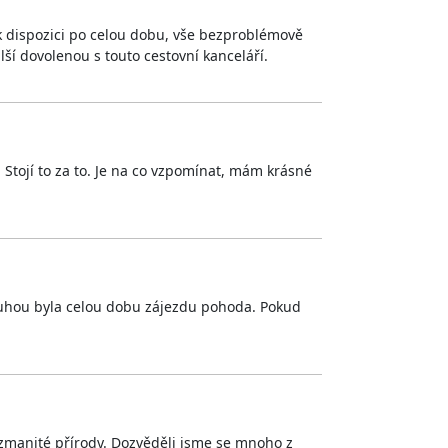
 k dispozici po celou dobu, vše bezproblémově
ší dovolenou s touto cestovní kanceláří.
 Stojí to za to. Je na co vzpomínat, mám krásné
sluhou byla celou dobu zájezdu pohoda. Pokud
zmanité přírody. Dozvěděli jsme se mnoho z