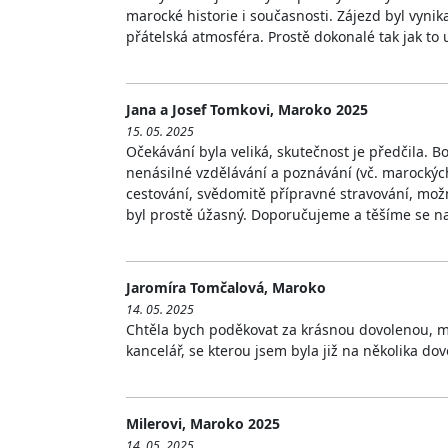
marocké historie i současnosti. Zájezd byl vyn
přátelská atmosféra. Prostě dokonalé tak jak to
Jana a Josef Tomkovi, Maroko 2025
15. 05. 2025
Očekávání byla veliká, skutečnost je předčila. B
nenásilné vzdělávání a poznávání (vč. marockých 
cestování, svědomitě přípravné stravování, mož
byl prostě úžasný. Doporučujeme a těšíme se n
Jaromíra Tomčalová, Maroko
14. 05. 2025
Chtěla bych poděkovat za krásnou dovolenou, mn
kancelář, se kterou jsem byla již na několika do
Milerovi, Maroko 2025
14. 05. 2025