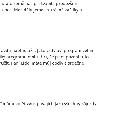
ven.Tato země nas překvapila především
 slunce. Moc děkujeme za krásné zážitky a
pravdu naplno užil. Jako vždy byl program velmi
ky programu mohu říci, že jsem poznal tuto
učit. Paní Lído, máte můj obdiv a srdečné
 Ománu vidět vyčerpávající. Jako všechny zájezdy