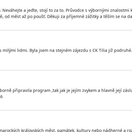
Neváhejte a jeďte, stojí to za to. Průvodce s výbornými znalostmi
, od měst až po poušť. Děkuji za příjemné zážitky a těším se na dal
milými lidmi. Byla jsem na stejném zájezdu s CK Tilia již podruhé.
borně připravila program ,tak jak je jejím zvykem a hlavně její zá
26
 marockých královských měst, památek, kultury nebo nádherné a ro