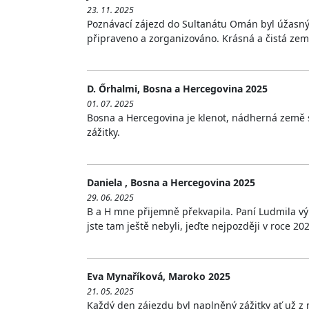
23. 11. 2025
Poznávací zájezd do Sultanátu Omán byl úžasný. 
připraveno a zorganizováno. Krásná a čistá země
D. Őrhalmi, Bosna a Hercegovina 2025
01. 07. 2025
Bosna a Hercegovina je klenot, nádherná země s 
zážitky.
Daniela , Bosna a Hercegovina 2025
29. 06. 2025
B a H mne přijemně překvapila. Paní Ludmila vý
jste tam ještě nebyli, jeďte nejpozději v roce 20
Eva Mynaříková, Maroko 2025
21. 05. 2025
Každý den zájezdu byl naplněný zážitky ať už z