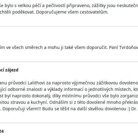
 bylo s velkou péčí a pečlivostí připraveno, zážitky jsou neskuteč
m chtěli poděkovat. Doporučujeme všem cestovatelům.
 ve všech směrech a mohu ji také všem doporučit. Paní Tvrdoňov
cí zájezd
u průvodci Lalithovi za naprosto výjimečnou zážitkovou dovolenou
cí odborné znalosti a výklady informací o jednotlivých místech, k
íst byl naprosto dokonalý, díky místnímu průvodci vše bylo zorgan
nitou stravou a kuchyní. Odnáším si z této dovolené mnoho překrás
. Doporučuji všem!!! Budu se těšit na další skvělou dovolenou :) Dr
24