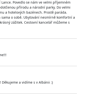
Srí Lance. Povedlo se nám ve velmi příjemném
dotčenou přírodu a národní parky. Do velmi
eánu a hotelových bazénech. Prostě paráda.
ola sama o sobě. Ubytování nesmírně komfortní a
 krásný zážitek. Cestovní kancelář můžeme s
e!!!
! Děkujeme a vidíme s v Albánii :)