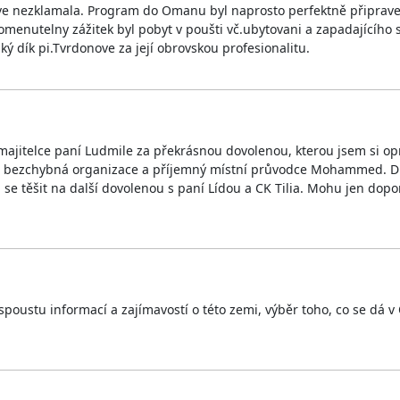
rdonove nezklamala. Program do Omanu byl naprosto perfektně připra
pomenutelny zážitek byl pobyt v poušti vč.ubytovani a zapadajícího
ký dík pi.Tvrdonove za její obrovskou profesionalitu.
í majitelce paní Ludmile za překrásnou dovolenou, kterou jsem si o
á i bezchybná organizace a příjemný místní průvodce Mohammed. Dí
e těšit na další dovolenou s paní Lídou a CK Tilia. Mohu jen dopor
poustu informací a zajímavostí o této zemi, výběr toho, co se dá v