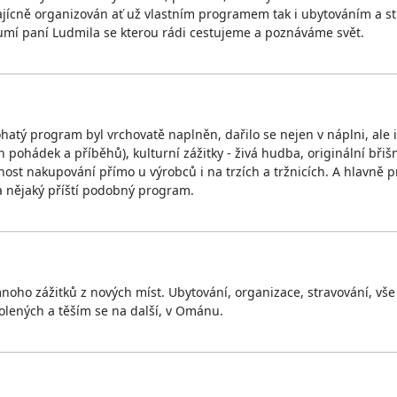
ikajícně organizován ať už vlastním programem tak i ubytováním a 
 umí paní Ludmila se kterou rádi cestujeme a poznáváme svět.
ohatý program byl vrchovatě naplněn, dařilo se nejen v náplni, ale i
pohádek a příběhů), kulturní zážitky - živá hudba, originální břišn
nost nakupování přímo u výrobců i na trzích a tržnicích. A hlavně
a nějaký příští podobný program.
oho zážitků z nových míst. Ubytování, organizace, stravování, vše 
volených a těším se na další, v Ománu.