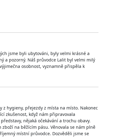
ch jsme byli ubytováni, byly velmi krásné a
ný a pozorný. Náš průvodce Lalit byl velmi milý
 výjimečna osobnost, vyznamně přispěla k
avy z hygieny, přejezdy z místa na místo. Nakonec
ající zkušenost, když nám připravovala
 představy, nějaká očekávání a trochu obavy.
em zboží na běžícím pásu. Věnovala se nám plně
 příjemný místní průvodce. Dozvěděli jsme se