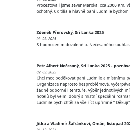
Procestovali jsme sever Maroka, cca 2000 Km. Vše
ochotný. CK tilia a hlavně paní Ludmile bycho
Zdeněk Přerovský, Srí Lanka 2025
03. 03. 2025
S hodnocením dovolené p. Nečesaného souhlasím
Petr Albert Nečesaný, Srí Lanka 2025 - poznáva
02. 03. 2025
Chci moc poděkovat paní Ludmile a místnímu pan
Organizace naprosto bezproblémová, vyčerpávají
žádné odborné literatuře. Výběr jednotlivých m
hotelů byl velmi dobrý s místní speciální rozma
Ludmile bych chtěl za vše říct upřímné " Děkuji"
Jitka a Vladimír Šafránkovi, Omán, listopad 20
01. 12. 2024