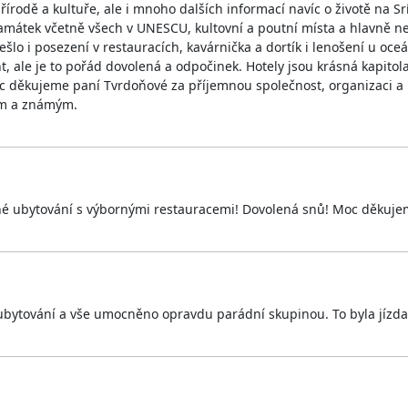
řírodě a kultuře, ale i mnoho dalších informací navíc o životě na 
mátek včetně všech v UNESCU, kultovní a poutní místa a hlavně ne
lo i posezení v restauracích, kavárnička a dortík i lenošení u oc
t, ale je to pořád dovolená a odpočinek. Hotely jsou krásná kapit
oc děkujeme paní Tvrdoňové za příjemnou společnost, organizaci a
ům a známým.
é ubytování s výbornými restauracemi! Dovolená snů! Moc děkujem
, ubytování a vše umocněno opravdu parádní skupinou. To byla jízda