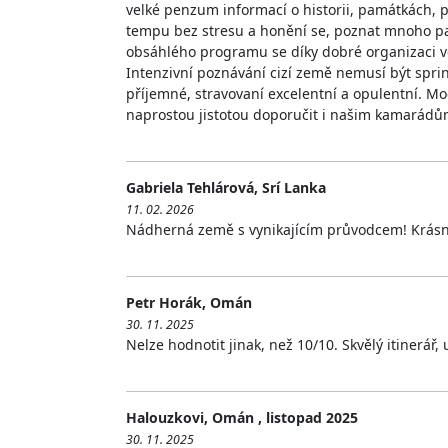
velké penzum informací o historii, památkách, p
tempu bez stresu a honění se, poznat mnoho pa
obsáhlého programu se díky dobré organizaci veš
Intenzivní poznávání cizí země nemusí být sprin
příjemné, stravovaní excelentní a opulentní. M
naprostou jistotou doporučit i našim kamarád
Gabriela Tehlárová, Srí Lanka
11. 02. 2026
Nádherná země s vynikajícím průvodcem! Krásn
Petr Horák, Omán
30. 11. 2025
Nelze hodnotit jinak, než 10/10. Skvělý itinerář
Halouzkovi, Omán , listopad 2025
30. 11. 2025