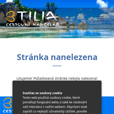
Stránka nanelezena
Litujeme! Požadovaná stránka nebyla nalezena!
Souhlas se soubory cookie
Tento web používá soubory cookie, které
pomáhají fungování webu a také ke sledování
vaší interakce s naším webem. Abychom však
zajistili co nejlepší uživatelský zážitek, povolte