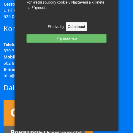
konkrétní soubory cookie v Nastavení a klikněte
Cestovní kancelář TILIA
na Přijmout..
U Hřiště 196/11,
625 00 Brno
Kontakty
Předvolby
Odmítnout
Příjmout vše
Telefon:
530 311 708
Mobil:
602 851 313
E-mail:
tilia@ck-tilia.cz
Další odkazy